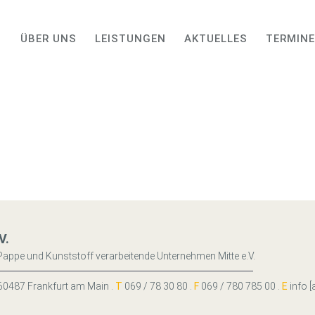
ÜBER UNS
LEISTUNGEN
AKTUELLES
TERMINE
V.
Pappe und Kunststoff verarbeitende Unternehmen Mitte e.V.
 . 60487 Frankfurt am Main .
T
069 / 78 30 80 .
F
069 / 780 785 00 .
E
info [